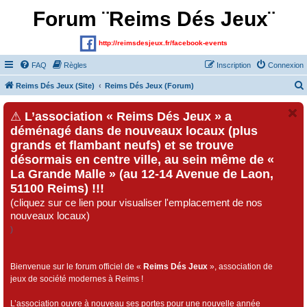
Forum ¨Reims Dés Jeux¨
http://reimsdesjeux.fr/facebook-events
FAQ
Règles
Inscription
Connexion
Reims Dés Jeux (Site)
Reims Dés Jeux (Forum)
⚠
L’association « Reims Dés Jeux » a
déménagé dans de nouveaux locaux (plus
grands et flambant neufs) et se trouve
désormais en centre ville, au sein même de «
La Grande Malle » (au 12-14 Avenue de Laon,
51100 Reims) !!!
(cliquez sur ce lien pour visualiser l'emplacement de nos
nouveaux locaux)
)
Bienvenue sur le forum officiel de «
Reims Dés Jeux
», association de
jeux de société modernes à Reims !
L’association ouvre à nouveau ses portes pour une nouvelle année