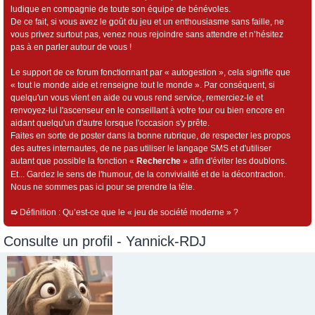
ludique en compagnie de toute son équipe de bénévoles.
De ce fait, si vous avez le goût du jeu et un enthousiasme sans faille, ne
vous privez surtout pas, venez nous rejoindre sans attendre et n’hésitez
pas à en parler autour de vous !
Le support de ce forum fonctionnant par « autogestion », cela signifie que
« tout le monde aide et renseigne tout le monde ». Par conséquent, si
quelqu'un vous vient en aide ou vous rend service, remerciez-le et
renvoyez-lui l'ascenseur en le conseillant à votre tour ou bien encore en
aidant quelqu'un d'autre lorsque l'occasion s'y prête.
Faites en sorte de poster dans la bonne rubrique, de respecter les propos
des autres internautes, de ne pas utiliser le langage SMS et d'utiliser
autant que possible la fonction «
Recherche
» afin d'éviter les doublons.
Et... Gardez le sens de l'humour, de la convivialité et de la décontraction.
Nous ne sommes pas ici pour se prendre la tête.
➯
Définition : Qu’est-ce que le « jeu de société moderne » ?
Consulte un profil - Yannick-RDJ