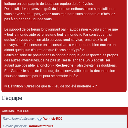
ludique en compagnie de toute son équipe de bénévoles.
De ce fait, si vous avez le goût du jeu et un enthousiasme sans faille, ne
vous privez surtout pas, venez nous rejoindre sans attendre et n’hésitez
pas à en parler autour de vous !
Le support de ce forum fonctionnant par « autogestion », cela signifie que
« tout le monde aide et renseigne tout le monde ». Par conséquent, si
quelqu'un vous vient en aide ou vous rend service, remerciez-le et
renvoyez-lui l'ascenseur en le conseillant à votre tour ou bien encore en
aidant quelqu'un d'autre lorsque l'occasion s'y prête.
Faites en sorte de poster dans la bonne rubrique, de respecter les propos
des autres internautes, de ne pas utiliser le langage SMS et d'utiliser
autant que possible la fonction «
Recherche
» afin d'éviter les doublons.
Et... Gardez le sens de l'humour, de la convivialité et de la décontraction.
Nous ne sommes pas ici pour se prendre la tête.
➯
Définition : Qu’est-ce que le « jeu de société moderne » ?
L’équipe
ADMINISTRATEURS
Rang, Nom d’utilisateur
Yannick-RDJ
Groupe principal
Administrateurs