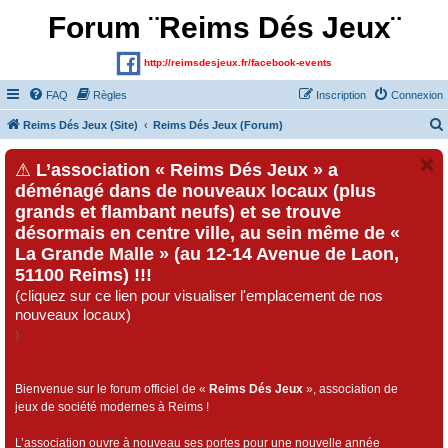
Forum ¨Reims Dés Jeux¨
http://reimsdesjeux.fr/facebook-events
FAQ
Règles
Inscription
Connexion
Reims Dés Jeux (Site)
Reims Dés Jeux (Forum)
⚠
L’association « Reims Dés Jeux » a
déménagé dans de nouveaux locaux (plus
grands et flambant neufs) et se trouve
désormais en centre ville, au sein même de «
La Grande Malle » (au 12-14 Avenue de Laon,
51100 Reims) !!!
(cliquez sur ce lien pour visualiser l'emplacement de nos
nouveaux locaux)
)
Bienvenue sur le forum officiel de «
Reims Dés Jeux
», association de
jeux de société modernes à Reims !
L’association ouvre à nouveau ses portes pour une nouvelle année