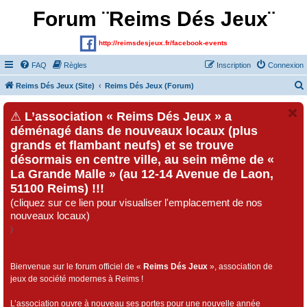
Forum ¨Reims Dés Jeux¨
http://reimsdesjeux.fr/facebook-events
FAQ
Règles
Inscription
Connexion
Reims Dés Jeux (Site)
Reims Dés Jeux (Forum)
⚠
L’association « Reims Dés Jeux » a
déménagé dans de nouveaux locaux (plus
grands et flambant neufs) et se trouve
désormais en centre ville, au sein même de «
La Grande Malle » (au 12-14 Avenue de Laon,
51100 Reims) !!!
(cliquez sur ce lien pour visualiser l'emplacement de nos
nouveaux locaux)
)
Bienvenue sur le forum officiel de «
Reims Dés Jeux
», association de
jeux de société modernes à Reims !
L’association ouvre à nouveau ses portes pour une nouvelle année