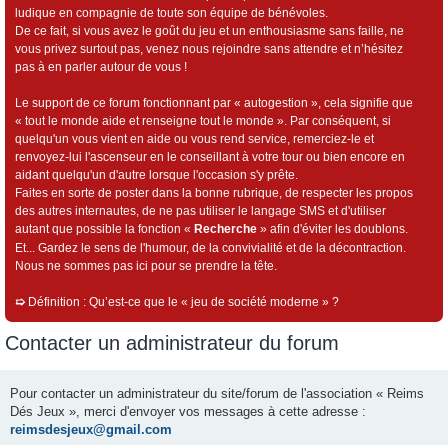
ludique en compagnie de toute son équipe de bénévoles.
De ce fait, si vous avez le goût du jeu et un enthousiasme sans faille, ne
vous privez surtout pas, venez nous rejoindre sans attendre et n’hésitez
pas à en parler autour de vous !
Le support de ce forum fonctionnant par « autogestion », cela signifie que
« tout le monde aide et renseigne tout le monde ». Par conséquent, si
quelqu'un vous vient en aide ou vous rend service, remerciez-le et
renvoyez-lui l'ascenseur en le conseillant à votre tour ou bien encore en
aidant quelqu'un d'autre lorsque l'occasion s'y prête.
Faites en sorte de poster dans la bonne rubrique, de respecter les propos
des autres internautes, de ne pas utiliser le langage SMS et d'utiliser
autant que possible la fonction «
Recherche
» afin d'éviter les doublons.
Et... Gardez le sens de l'humour, de la convivialité et de la décontraction.
Nous ne sommes pas ici pour se prendre la tête.
➯
Définition : Qu’est-ce que le « jeu de société moderne » ?
Contacter un administrateur du forum
Pour contacter un administrateur du site/forum de l'association « Reims
Dés Jeux », merci d'envoyer vos messages à cette adresse :
reimsdesjeux@gmail.com