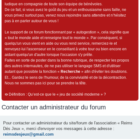
ludique en compagnie de toute son équipe de bénévoles.
De ce fait, si vous avez le goût du jeu et un enthousiasme sans faille, ne
vous privez surtout pas, venez nous rejoindre sans attendre et n’hésitez
pas à en parler autour de vous !
Le support de ce forum fonctionnant par « autogestion », cela signifie que
« tout le monde aide et renseigne tout le monde ». Par conséquent, si
quelqu'un vous vient en aide ou vous rend service, remerciez-le et
renvoyez-lui l'ascenseur en le conseillant à votre tour ou bien encore en
aidant quelqu'un d'autre lorsque l'occasion s'y prête.
Faites en sorte de poster dans la bonne rubrique, de respecter les propos
des autres internautes, de ne pas utiliser le langage SMS et d'utiliser
autant que possible la fonction «
Recherche
» afin d'éviter les doublons.
Et... Gardez le sens de l'humour, de la convivialité et de la décontraction.
Nous ne sommes pas ici pour se prendre la tête.
➯
Définition : Qu’est-ce que le « jeu de société moderne » ?
Contacter un administrateur du forum
Pour contacter un administrateur du site/forum de l'association « Reims
Dés Jeux », merci d'envoyer vos messages à cette adresse :
reimsdesjeux@gmail.com