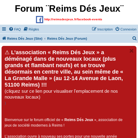
Forum ¨Reims Dés Jeux¨
http://reimsdesjeux.fr/facebook-events
FAQ
Règles
Inscription
Connexion
Reims Dés Jeux (Site)
Reims Dés Jeux (Forum)
⚠
L’association « Reims Dés Jeux » a
déménagé dans de nouveaux locaux (plus
grands et flambant neufs) et se trouve
désormais en centre ville, au sein même de «
La Grande Malle » (au 12-14 Avenue de Laon,
51100 Reims) !!!
(cliquez sur ce lien pour visualiser l'emplacement de nos
nouveaux locaux)
)
Bienvenue sur le forum officiel de «
Reims Dés Jeux
», association de
jeux de société modernes à Reims !
L’association ouvre à nouveau ses portes pour une nouvelle année