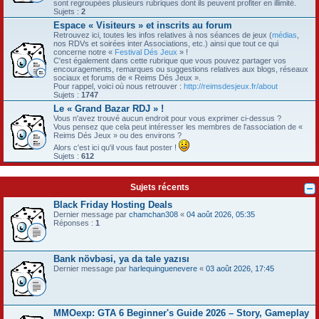
sont regroupées plusieurs rubriques dont ils peuvent profiter en illimité.
Sujets :
2
Espace « Visiteurs » et inscrits au forum
Retrouvez ici, toutes les infos relatives à nos séances de jeux (
médias
,
nos RDVs et soirées inter Associations, etc.) ainsi que tout ce qui
concerne notre «
Festival Dés Jeux
» !
C'est également dans cette rubrique que vous pouvez partager vos
encouragements, remarques ou suggestions relatives aux blogs, réseaux
sociaux et forums de « Reims Dés Jeux ».
Pour rappel, voici où nous retrouver :
http://reimsdesjeux.fr/about
Sujets :
1747
Le « Grand Bazar RDJ » !
Vous n'avez trouvé aucun endroit pour vous exprimer ci-dessus ?
Vous pensez que cela peut intéresser les membres de l'association de «
Reims Dés Jeux » ou des environs ?
Alors c'est ici qu'il vous faut poster !
Sujets :
612
Sujets récents
Black Friday Hosting Deals
Dernier message par
chamchan308
«
04 août 2026, 05:35
Réponses :
1
Bank növbəsi, ya da tale yazısı
Dernier message par
harlequinguenevere
«
03 août 2026, 17:45
MMOexp: GTA 6 Beginner's Guide 2026 – Story, Gameplay