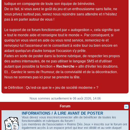
ludique en compagnie de toute son équipe de bénévoles.
De ce fait, si vous avez le goût du jeu et un enthousiasme sans faille, ne
vous privez surtout pas, venez nous rejoindre sans attendre et n’hésitez
pas à en parler autour de vous !
Le support de ce forum fonctionnant par « autogestion », cela signifie que
« tout le monde aide et renseigne tout le monde ». Par conséquent, si
quelqu'un vous vient en aide ou vous rend service, remerciez-le et
renvoyez-lui l'ascenseur en le conseillant à votre tour ou bien encore en
aidant quelqu'un d'autre lorsque l'occasion s'y prête.
Faites en sorte de poster dans la bonne rubrique, de respecter les propos
des autres internautes, de ne pas utiliser le langage SMS et d'utiliser
autant que possible la fonction «
Recherche
» afin d'éviter les doublons.
Et... Gardez le sens de l'humour, de la convivialité et de la décontraction.
Nous ne sommes pas ici pour se prendre la tête.
➯
Définition : Qu’est-ce que le « jeu de société moderne » ?
Nous sommes actuellement le 06 août 2026, 14:06
Forum
INFORMATIONS / À LIRE AVANT DE POSTER
Vous devez vous inscrire/connecter afin de bénéficier de toutes les
fonctionnalités et rubriques du forum !
Les membres de l'association « Reims Dés Jeux » inscrits sur le forum ont
également accès à un espace privé qui leur est dédié et au sein duquel