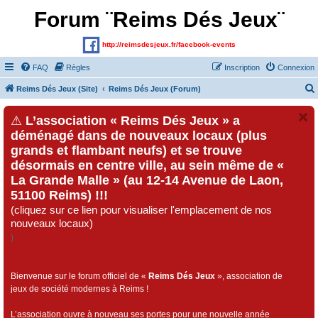
Forum ¨Reims Dés Jeux¨
http://reimsdesjeux.fr/facebook-events
FAQ
Règles
Inscription
Connexion
Reims Dés Jeux (Site)
Reims Dés Jeux (Forum)
⚠
L’association « Reims Dés Jeux » a
déménagé dans de nouveaux locaux (plus
grands et flambant neufs) et se trouve
désormais en centre ville, au sein même de «
La Grande Malle » (au 12-14 Avenue de Laon,
51100 Reims) !!!
(cliquez sur ce lien pour visualiser l'emplacement de nos
nouveaux locaux)
)
Bienvenue sur le forum officiel de «
Reims Dés Jeux
», association de
jeux de société modernes à Reims !
L’association ouvre à nouveau ses portes pour une nouvelle année