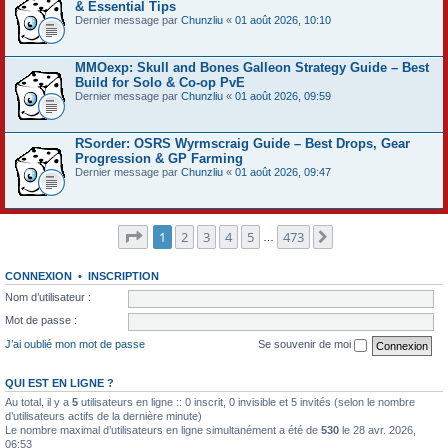
& Essential Tips
Dernier message par
Chunzliu
«
01 août 2026, 10:10
MMOexp: Skull and Bones Galleon Strategy Guide – Best
Build for Solo & Co-op PvE
Dernier message par
Chunzliu
«
01 août 2026, 09:59
RSorder: OSRS Wyrmscraig Guide – Best Drops, Gear
Progression & GP Farming
Dernier message par
Chunzliu
«
01 août 2026, 09:47
Page
1
sur
473
1
2
3
4
5
473
Suivant
…
CONNEXION
•
INSCRIPTION
Nom d’utilisateur :
Mot de passe :
J’ai oublié mon mot de passe
Se souvenir de moi
QUI EST EN LIGNE ?
Au total, il y a
5
utilisateurs en ligne :: 0 inscrit, 0 invisible et 5 invités (selon le nombre
d’utilisateurs actifs de la dernière minute)
Le nombre maximal d’utilisateurs en ligne simultanément a été de
530
le 28 avr. 2026,
06:53