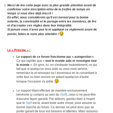
Merci de lire cette page avec la plus grande attention avant de
confirmer votre inscription et/ou de la (re)lire de temps en
temps si vous êtes déjà inscrit !
En effet, nous considérons qu’il est normal pour la bonne
entente, la convivialité et le partage entre les membres, de lire
et d'accepter ces règles dans leur intégralité.
Si jamais vous n'avez pas lu et appliqué ce règlement avant de
poster, faites-le sans plus attendre !
Le « Principe » :
Le support de ce forum fonctionne par « autogestion »
.
Ce qui signifie que «
tout le monde aide et renseigne tout
le monde
». En gros, ici, on s'entraide mutuellement, ce qui
fait que si quelqu'un vous aide ou vous rend service,
remerciez-le et renvoyez-lui l’ascenseur en le conseillant à
votre tour ou bien encore en aidant quelqu'un d'autre
lorsque l'occasion s'y prête.
Le support étant effectué de manière exclusivement
bénévole (y compris au sein du
Staff
), celui-ci ne peut-être
d'aucune façon garanti. Par ailleurs, gardez bien à l'esprit
que le
Staff
est là, avant toute autre chose, pour assurer la
bonne marche du forum. Ce dernier ne peut donc pas se
porter garant de tous vos besoins et attentes. Mais rassurez-