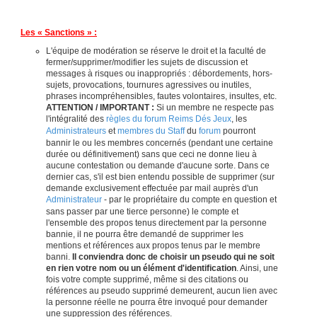
Les « Sanctions » :
L'équipe de modération se réserve le droit et la faculté de
fermer/supprimer/modifier les sujets de discussion et
messages à risques ou inappropriés : débordements, hors-
sujets, provocations, tournures agressives ou inutiles,
phrases incompréhensibles, fautes volontaires, insultes, etc.
ATTENTION / IMPORTANT :
Si un membre ne respecte pas
l'intégralité des
règles du forum Reims Dés Jeux
, les
Administrateurs
et
membres du Staff
du
forum
pourront
bannir le ou les membres concernés (pendant une certaine
durée ou définitivement) sans que ceci ne donne lieu à
aucune contestation ou demande d'aucune sorte. Dans ce
dernier cas, s'il est bien entendu possible de supprimer (sur
demande exclusivement effectuée par mail auprès d'un
Administrateur
- par le propriétaire du compte en question et
sans passer par une tierce personne) le compte et
l'ensemble des propos tenus directement par la personne
bannie, il ne pourra être demandé de supprimer les
mentions et références aux propos tenus par le membre
banni.
Il conviendra donc de choisir un pseudo qui ne soit
en rien votre nom ou un élément d'identification
. Ainsi, une
fois votre compte supprimé, même si des citations ou
références au pseudo supprimé demeurent, aucun lien avec
la personne réelle ne pourra être invoqué pour demander
une suppression des références.