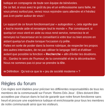
ludique en compagnie de toute son équipe de bénévoles.
De ce fait, si vous avez le goût du jeu et un enthousiasme sans faille, ne
vous privez surtout pas, venez nous rejoindre sans attendre et n’hésitez
pas à en parler autour de vous !
Le support de ce forum fonctionnant par « autogestion », cela signifie que
« tout le monde aide et renseigne tout le monde ». Par conséquent, si
quelqu'un vous vient en aide ou vous rend service, remerciez-le et
renvoyez-lui l'ascenseur en le conseillant à votre tour ou bien encore en
aidant quelqu'un d'autre lorsque l'occasion s'y prête.
Faites en sorte de poster dans la bonne rubrique, de respecter les propos
des autres internautes, de ne pas utiliser le langage SMS et d'utiliser
autant que possible la fonction «
Recherche
» afin d'éviter les doublons.
Et... Gardez le sens de l'humour, de la convivialité et de la décontraction.
Nous ne sommes pas ici pour se prendre la tête.
➯
Définition : Qu’est-ce que le « jeu de société moderne » ?
Règles du forum
Ces règles sont établies pour préciser les différentes responsabilités de tous les
membres de la communauté sur Forum ¨Reims Dés Jeux¨. Elles doivent être
acceptées par chacun dans le but de garantir que notre forum fonctionne sans
heurt et procure une expérience ludique et enrichissante pour tous les membres
de notre communauté ainsi que les visiteurs.