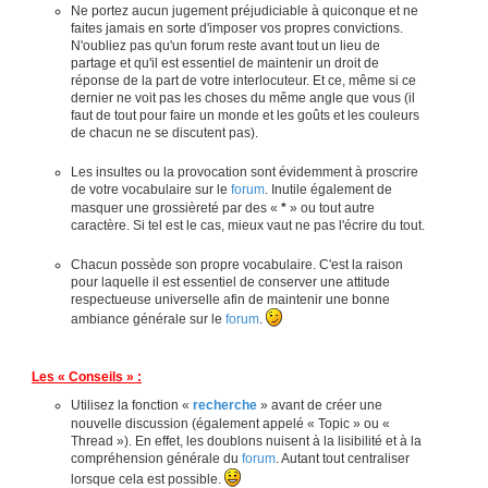
Ne portez aucun jugement préjudiciable à quiconque et ne
faites jamais en sorte d'imposer vos propres convictions.
N'oubliez pas qu'un forum reste avant tout un lieu de
partage et qu'il est essentiel de maintenir un droit de
réponse de la part de votre interlocuteur. Et ce, même si ce
dernier ne voit pas les choses du même angle que vous (il
faut de tout pour faire un monde et les goûts et les couleurs
de chacun ne se discutent pas).
Les insultes ou la provocation sont évidemment à proscrire
de votre vocabulaire sur le
forum
. Inutile également de
masquer une grossièreté par des «
*
» ou tout autre
caractère. Si tel est le cas, mieux vaut ne pas l'écrire du tout.
Chacun possède son propre vocabulaire. C'est la raison
pour laquelle il est essentiel de conserver une attitude
respectueuse universelle afin de maintenir une bonne
ambiance générale sur le
forum
.
Les « Conseils » :
Utilisez la fonction «
recherche
» avant de créer une
nouvelle discussion (également appelé « Topic » ou «
Thread »). En effet, les doublons nuisent à la lisibilité et à la
compréhension générale du
forum
. Autant tout centraliser
lorsque cela est possible.