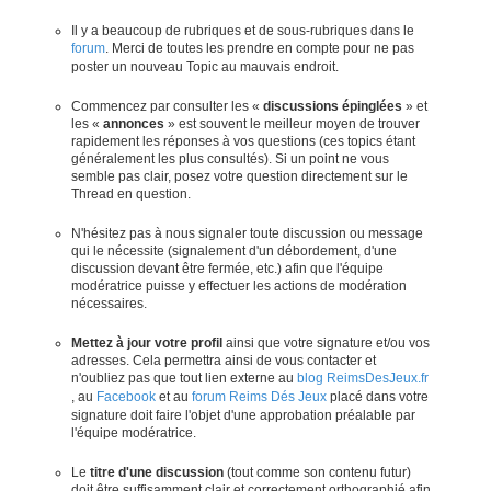
Il y a beaucoup de rubriques et de sous-rubriques dans le
forum
. Merci de toutes les prendre en compte pour ne pas
poster un nouveau Topic au mauvais endroit.
Commencez par consulter les «
discussions épinglées
» et
les «
annonces
» est souvent le meilleur moyen de trouver
rapidement les réponses à vos questions (ces topics étant
généralement les plus consultés). Si un point ne vous
semble pas clair, posez votre question directement sur le
Thread en question.
N'hésitez pas à nous signaler toute discussion ou message
qui le nécessite (signalement d'un débordement, d'une
discussion devant être fermée, etc.) afin que l'équipe
modératrice puisse y effectuer les actions de modération
nécessaires.
Mettez à jour votre profil
ainsi que votre signature et/ou vos
adresses. Cela permettra ainsi de vous contacter et
n'oubliez pas que tout lien externe au
blog ReimsDesJeux.fr
, au
Facebook
et au
forum Reims Dés Jeux
placé dans votre
signature doit faire l'objet d'une approbation préalable par
l'équipe modératrice.
Le
titre d'une discussion
(tout comme son contenu futur)
doit être suffisamment clair et correctement orthographié afin