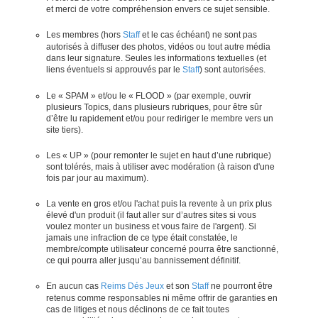
et merci de votre compréhension envers ce sujet sensible.
Les membres (hors
Staff
et le cas échéant) ne sont pas
autorisés à diffuser des photos, vidéos ou tout autre média
dans leur signature. Seules les informations textuelles (et
liens éventuels si approuvés par le
Staff
) sont autorisées.
Le « SPAM » et/ou le « FLOOD » (par exemple, ouvrir
plusieurs Topics, dans plusieurs rubriques, pour être sûr
d’être lu rapidement et/ou pour rediriger le membre vers un
site tiers).
Les « UP » (pour remonter le sujet en haut d’une rubrique)
sont tolérés, mais à utiliser avec modération (à raison d'une
fois par jour au maximum).
La vente en gros et/ou l'achat puis la revente à un prix plus
élevé d'un produit (il faut aller sur d’autres sites si vous
voulez monter un business et vous faire de l'argent). Si
jamais une infraction de ce type était constatée, le
membre/compte utilisateur concerné pourra être sanctionné,
ce qui pourra aller jusqu’au bannissement définitif.
En aucun cas
Reims Dés Jeux
et son
Staff
ne pourront être
retenus comme responsables ni même offrir de garanties en
cas de litiges et nous déclinons de ce fait toutes