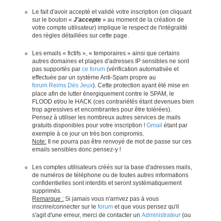
Le fait d'avoir accepté et validé votre inscription (en cliquant
sur le bouton «
J'accepte
» au moment de la création de
votre compte utilisateur) implique le respect de l'intégralité
des règles détaillées sur cette page.
Les emails « fictifs », « temporaires » ainsi que certains
autres domaines et plages d'adresses IP sensibles ne sont
pas supportés par
ce forum
(vérification automatisée et
effectuée par un système Anti-Spam propre au
forum Reims Dés Jeux
). Cette protection ayant été mise en
place afin de lutter énergiquement contre le SPAM, le
FLOOD et/ou le HACK (ces contrariétés étant devenues bien
trop agressives et encombrantes pour être tolérées).
Pensez à utiliser les nombreux autres services de mails
gratuits disponibles pour votre inscription !
Gmail
étant par
exemple à ce jour un très bon compromis.
Note:
Il ne pourra pas être renvoyé de mot de passe sur ces
emails sensibles donc pensez-y !
Les comptes utilisateurs créés sur la base d'adresses mails,
de numéros de téléphone ou de toutes autres informations
confidentielles sont interdits et seront systématiquement
supprimés.
Remarque :
Si jamais vous n'arrivez pas à vous
inscrire/connecter sur le
forum
et que vous pensez qu'il
s'agit d'une erreur, merci de contacter un
Administrateur
(ou