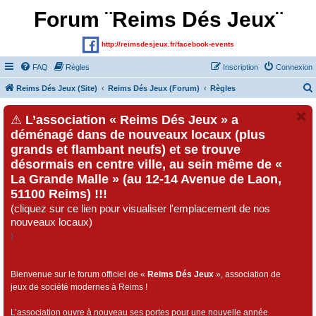
Forum ¨Reims Dés Jeux¨
http://reimsdesjeux.fr/facebook-events
FAQ
Règles
Inscription
Connexion
Reims Dés Jeux (Site)
Reims Dés Jeux (Forum)
Règles
⚠
L’association « Reims Dés Jeux » a
déménagé dans de nouveaux locaux (plus
grands et flambant neufs) et se trouve
désormais en centre ville, au sein même de «
La Grande Malle » (au 12-14 Avenue de Laon,
51100 Reims) !!!
(cliquez sur ce lien pour visualiser l'emplacement de nos
nouveaux locaux)
)
Bienvenue sur le forum officiel de «
Reims Dés Jeux
», association de
jeux de société modernes à Reims !
L’association ouvre à nouveau ses portes pour une nouvelle année