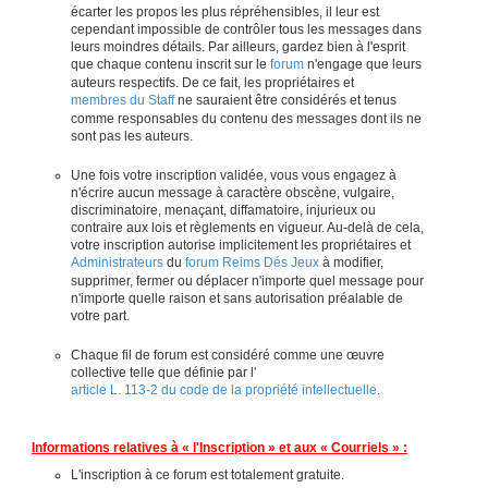
écarter les propos les plus répréhensibles, il leur est
cependant impossible de contrôler tous les messages dans
leurs moindres détails. Par ailleurs, gardez bien à l'esprit
que chaque contenu inscrit sur le
forum
n'engage que leurs
auteurs respectifs. De ce fait, les propriétaires et
membres du Staff
ne sauraient être considérés et tenus
comme responsables du contenu des messages dont ils ne
sont pas les auteurs.
Une fois votre inscription validée, vous vous engagez à
n'écrire aucun message à caractère obscène, vulgaire,
discriminatoire, menaçant, diffamatoire, injurieux ou
contraire aux lois et règlements en vigueur. Au-delà de cela,
votre inscription autorise implicitement les propriétaires et
Administrateurs
du
forum Reims Dés Jeux
à modifier,
supprimer, fermer ou déplacer n'importe quel message pour
n'importe quelle raison et sans autorisation préalable de
votre part.
Chaque fil de forum est considéré comme une œuvre
collective telle que définie par l'
article L. 113-2 du code de la propriété intellectuelle
.
Informations relatives à « l'Inscription » et aux « Courriels » :
L'inscription à ce forum est totalement gratuite.