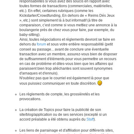
responsabilités si vous avez des soucis en rapport avec
toutes formes de transactions (commerciales, matérielles,
etc.). En effet, certaines rubriques (comme les
Kickstarter/Crowdfunding, En dehors de « Reims Dés Jeux
», etc.) sont simplement là à but informatif (à titre de
comparaison, c’est comme si vous mettiez une annonce à la
boulangerie près de chez vous pour faire, par exemple, du
baby-sitting).
Ainsi, toutes négociations et règlements devront se faire en
dehors du
forum
et sous votre entière responsabilité (petit
conseil au passage... avant de conclure une éventuelle
transaction avec un membre, assurez-vous bien de disposer
de suffisamment d'éléments pour vous permettre un recours
en cas de problème et dites-vous bien que les affaires qui
paraissent bien trop alléchantes sont souvent synonymes
d'arnaques et d'ennuis).
N'oubliez pas que le courriel est également là pour que
vous puissiez communiquer en toute discrétion.
Les règlements de compte, les grossièretés et les
provocations.
La création de Topics pour faire la publicité de son
site/blog/application ou de ses services (excepté si un
accord préalable a été obtenu auprès du
Staff
).
Les liens de parrainage et d'affiliation pour différents sites,