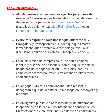
Les « Interdictions » :
Afin de préserver autant que protéger,
les personnes de
moins de 13 ans
n'ont pas le droit de consulter, de s'inscrire,
de poster ou de participer au
forum Reims Dés Jeux
(s'applique également au
blog ReimsDesJeux.fr
et au
Facebook Reims Dés Jeux
).
Écrire et s'exprimer sous une langue différente du «
Français »
(à l'exception bien sûr des quelques mots et
termes techniques propres à la technologie et/ou à la
discussion, comme par exemple « meeple », « deck », ...).
La multiplication de comptes sous une seule et même
identité (personne ne possède le don d'ubiquité et cela ne
risque pas de changer de si tôt). Si tel était le cas, les
comptes concernés pourraient être amenés à être fermés
et/ou supprimés.
Le langage SMS et les abréviations. Rien n’est plus
désagréable que de déchiffrer un message pour essayer d’y
répondre.
La divulgation publique d'adresses mails, de numéros de
téléphone ou de toutes autres informations confidentielles.
Préférez donc le « courriel » pour ce genre de communiqué