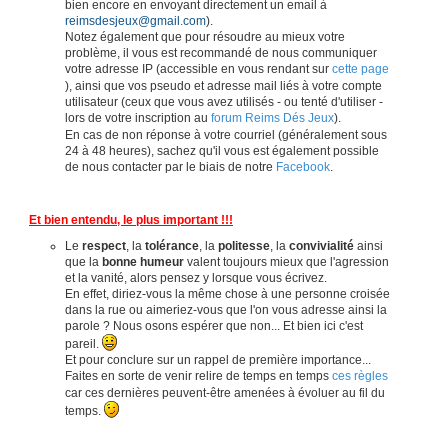
bien encore en envoyant directement un email à
reimsdesjeux@gmail.com
).
Notez également que pour résoudre au mieux votre
problème, il vous est recommandé de nous communiquer
votre adresse IP (accessible en vous rendant sur
cette page
), ainsi que vos pseudo et adresse mail liés à votre compte
utilisateur (ceux que vous avez utilisés - ou tenté d'utiliser -
lors de votre inscription au
forum Reims Dés Jeux
).
En cas de non réponse à votre courriel (généralement sous
24 à 48 heures), sachez qu'il vous est également possible
de nous contacter par le biais de notre
Facebook
.
Et bien entendu, le plus important !!!
Le
respect
, la
tolérance
, la
politesse
, la
convivialité
ainsi
que la
bonne humeur
valent toujours mieux que l'agression
et la vanité, alors pensez y lorsque vous écrivez.
En effet, diriez-vous la même chose à une personne croisée
dans la rue ou aimeriez-vous que l'on vous adresse ainsi la
parole ? Nous osons espérer que non... Et bien ici c'est
pareil.
Et pour conclure sur un rappel de première importance...
Faites en sorte de venir relire de temps en temps
ces règles
car ces dernières peuvent-être amenées à évoluer au fil du
temps.