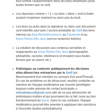
tout comme l'autopromotion et/ou les liens dissimulés (sous
toutes formes que se soit).
Les réponses comme « +1 » ou bien « Idem » sont à éviter
(autant s’exprimer vraiment ou alors pas du tout).
Les liens ou pubs dans la signature ou dans une discussion
sont interdits sauf avec l’accord préalable du
Staff
(les liens
internes au
blog ReimsDesJeux.fr
, au
Facebook
et au
forum Reims Dés Jeux
sont en revanche tolérés).
La création de discussion aux contenus sensibles et
inappropriés au
forum Reims Dés Jeux
(pornographie,
pédophilie, racisme, intolérance et irrespect sous toutes
formes que se soient, etc.).
Polémiquer ou contester publiquement les décisions
et/ou démarches entreprises par le
Staff
(ex:
Bannissement d'un membre ou censure d'un post/Thread).
En cas de problème ou de désaccord, veuillez contacter un
membre de l'équipe modératrice par courriel (privilégiez
toujours notre adresse de contact principale ➯
reimsdesjeux@gmail.com
) afin de ne pas déclencher de
polémiques inutiles et qui pourraient de ce fait, nuire au bon
fonctionnement du
forum
. Dans le cas contraire, l'équipe
modératrice pourrait-être amenée à appliquer des sanctions
à l'encontre du/des perturbateur(s).