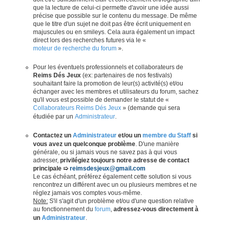
que la lecture de celui-ci permette d'avoir une idée aussi
précise que possible sur le contenu du message. De même
que le titre d'un sujet ne doit pas être écrit uniquement en
majuscules ou en smileys. Cela aura également un impact
direct lors des recherches futures via le «
moteur de recherche du forum
».
Pour les éventuels professionnels et collaborateurs de
Reims Dés Jeux
(ex: partenaires de nos festivals)
souhaitant faire la promotion de leur(s) activité(s) et/ou
échanger avec les membres et utilisateurs du forum, sachez
qu'il vous est possible de demander le statut de «
Collaborateurs Reims Dés Jeux
» (demande qui sera
étudiée par un
Administrateur
.
Contactez un
Administrateur
et/ou un
membre du Staff
si
vous avez un quelconque problème
. D'une manière
générale, ou si jamais vous ne savez pas à qui vous
adresser,
privilégiez toujours notre adresse de contact
principale ➯
reimsdesjeux@gmail.com
Le cas échéant, préférez également cette solution si vous
rencontrez un différent avec un ou plusieurs membres et ne
réglez jamais vos comptes vous-même.
Note:
S'il s'agit d'un problème et/ou d'une question relative
au fonctionnement du
forum
,
adressez-vous directement à
un
Administrateur
.