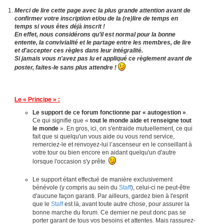
Merci de lire cette page avec la plus grande attention avant de
confirmer votre inscription et/ou de la (re)lire de temps en
temps si vous êtes déjà inscrit !
En effet, nous considérons qu’il est normal pour la bonne
entente, la convivialité et le partage entre les membres, de lire
et d'accepter ces règles dans leur intégralité.
Si jamais vous n'avez pas lu et appliqué ce règlement avant de
poster, faites-le sans plus attendre !
Le « Principe » :
Le support de ce forum fonctionne par « autogestion »
.
Ce qui signifie que «
tout le monde aide et renseigne tout
le monde
». En gros, ici, on s'entraide mutuellement, ce qui
fait que si quelqu'un vous aide ou vous rend service,
remerciez-le et renvoyez-lui l’ascenseur en le conseillant à
votre tour ou bien encore en aidant quelqu'un d'autre
lorsque l'occasion s'y prête.
Le support étant effectué de manière exclusivement
bénévole (y compris au sein du
Staff
), celui-ci ne peut-être
d'aucune façon garanti. Par ailleurs, gardez bien à l'esprit
que le
Staff
est là, avant toute autre chose, pour assurer la
bonne marche du forum. Ce dernier ne peut donc pas se
porter garant de tous vos besoins et attentes. Mais rassurez-