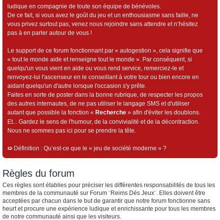
ludique en compagnie de toute son équipe de bénévoles.
De ce fait, si vous avez le goût du jeu et un enthousiasme sans faille, ne
vous privez surtout pas, venez nous rejoindre sans attendre et n’hésitez
pas à en parler autour de vous !
Le support de ce forum fonctionnant par « autogestion », cela signifie que
« tout le monde aide et renseigne tout le monde ». Par conséquent, si
quelqu'un vous vient en aide ou vous rend service, remerciez-le et
renvoyez-lui l'ascenseur en le conseillant à votre tour ou bien encore en
aidant quelqu'un d'autre lorsque l'occasion s'y prête.
Faites en sorte de poster dans la bonne rubrique, de respecter les propos
des autres internautes, de ne pas utiliser le langage SMS et d'utiliser
autant que possible la fonction «
Recherche
» afin d'éviter les doublons.
Et... Gardez le sens de l'humour, de la convivialité et de la décontraction.
Nous ne sommes pas ici pour se prendre la tête.
➯
Définition : Qu’est-ce que le « jeu de société moderne » ?
Règles du forum
Ces règles sont établies pour préciser les différentes responsabilités de tous les
membres de la communauté sur Forum ¨Reims Dés Jeux¨. Elles doivent être
acceptées par chacun dans le but de garantir que notre forum fonctionne sans
heurt et procure une expérience ludique et enrichissante pour tous les membres
de notre communauté ainsi que les visiteurs.