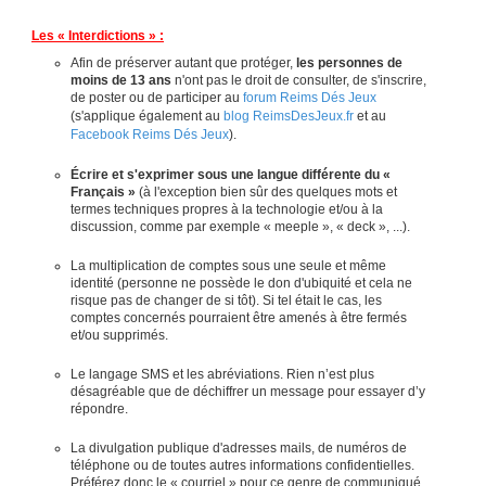
Les « Interdictions » :
Afin de préserver autant que protéger,
les personnes de
moins de 13 ans
n'ont pas le droit de consulter, de s'inscrire,
de poster ou de participer au
forum Reims Dés Jeux
(s'applique également au
blog ReimsDesJeux.fr
et au
Facebook Reims Dés Jeux
).
Écrire et s'exprimer sous une langue différente du «
Français »
(à l'exception bien sûr des quelques mots et
termes techniques propres à la technologie et/ou à la
discussion, comme par exemple « meeple », « deck », ...).
La multiplication de comptes sous une seule et même
identité (personne ne possède le don d'ubiquité et cela ne
risque pas de changer de si tôt). Si tel était le cas, les
comptes concernés pourraient être amenés à être fermés
et/ou supprimés.
Le langage SMS et les abréviations. Rien n’est plus
désagréable que de déchiffrer un message pour essayer d’y
répondre.
La divulgation publique d'adresses mails, de numéros de
téléphone ou de toutes autres informations confidentielles.
Préférez donc le « courriel » pour ce genre de communiqué