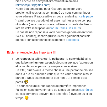
bien encore en envoyant directement un email à
reimsdesjeux@gmail.com
).
Notez également que pour résoudre au mieux votre
problème, il vous est recommandé de nous communiquer
votre adresse IP (accessible en vous rendant sur
cette page
), ainsi que vos pseudo et adresse mail liés à votre compte
utilisateur (ceux que vous avez utilisés - ou tenté d'utiliser -
lors de votre inscription au
forum Reims Dés Jeux
).
En cas de non réponse à votre courriel (généralement sous
24 à 48 heures), sachez qu'il vous est également possible
de nous contacter par le biais de notre
Facebook
.
Et bien entendu, le plus important !!!
Le
respect
, la
tolérance
, la
politesse
, la
convivialité
ainsi
que la
bonne humeur
valent toujours mieux que l'agression
et la vanité, alors pensez y lorsque vous écrivez.
En effet, diriez-vous la même chose à une personne croisée
dans la rue ou aimeriez-vous que l'on vous adresse ainsi la
parole ? Nous osons espérer que non... Et bien ici c'est
pareil.
Et pour conclure sur un rappel de première importance...
Faites en sorte de venir relire de temps en temps
ces règles
car ces dernières peuvent-être amenées à évoluer au fil du
temps.