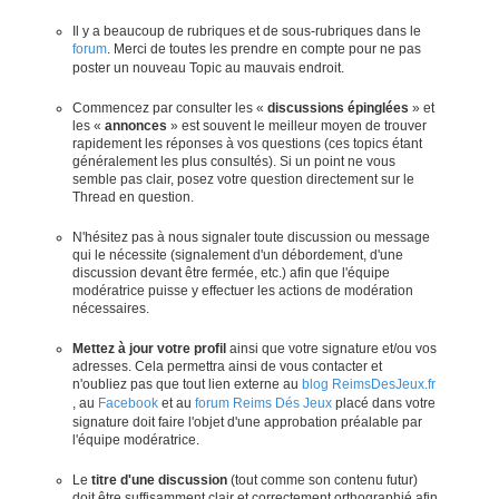
Il y a beaucoup de rubriques et de sous-rubriques dans le
forum
. Merci de toutes les prendre en compte pour ne pas
poster un nouveau Topic au mauvais endroit.
Commencez par consulter les «
discussions épinglées
» et
les «
annonces
» est souvent le meilleur moyen de trouver
rapidement les réponses à vos questions (ces topics étant
généralement les plus consultés). Si un point ne vous
semble pas clair, posez votre question directement sur le
Thread en question.
N'hésitez pas à nous signaler toute discussion ou message
qui le nécessite (signalement d'un débordement, d'une
discussion devant être fermée, etc.) afin que l'équipe
modératrice puisse y effectuer les actions de modération
nécessaires.
Mettez à jour votre profil
ainsi que votre signature et/ou vos
adresses. Cela permettra ainsi de vous contacter et
n'oubliez pas que tout lien externe au
blog ReimsDesJeux.fr
, au
Facebook
et au
forum Reims Dés Jeux
placé dans votre
signature doit faire l'objet d'une approbation préalable par
l'équipe modératrice.
Le
titre d'une discussion
(tout comme son contenu futur)
doit être suffisamment clair et correctement orthographié afin