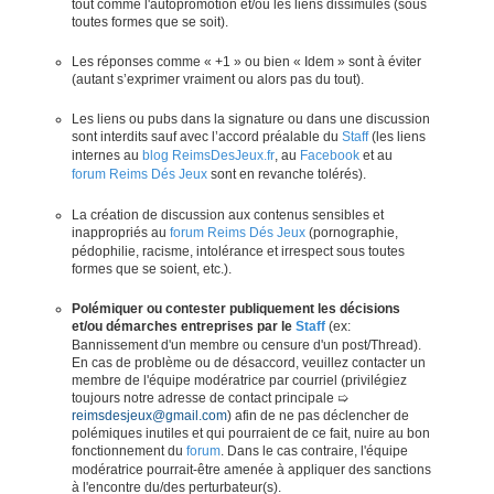
tout comme l'autopromotion et/ou les liens dissimulés (sous
toutes formes que se soit).
Les réponses comme « +1 » ou bien « Idem » sont à éviter
(autant s’exprimer vraiment ou alors pas du tout).
Les liens ou pubs dans la signature ou dans une discussion
sont interdits sauf avec l’accord préalable du
Staff
(les liens
internes au
blog ReimsDesJeux.fr
, au
Facebook
et au
forum Reims Dés Jeux
sont en revanche tolérés).
La création de discussion aux contenus sensibles et
inappropriés au
forum Reims Dés Jeux
(pornographie,
pédophilie, racisme, intolérance et irrespect sous toutes
formes que se soient, etc.).
Polémiquer ou contester publiquement les décisions
et/ou démarches entreprises par le
Staff
(ex:
Bannissement d'un membre ou censure d'un post/Thread).
En cas de problème ou de désaccord, veuillez contacter un
membre de l'équipe modératrice par courriel (privilégiez
toujours notre adresse de contact principale ➯
reimsdesjeux@gmail.com
) afin de ne pas déclencher de
polémiques inutiles et qui pourraient de ce fait, nuire au bon
fonctionnement du
forum
. Dans le cas contraire, l'équipe
modératrice pourrait-être amenée à appliquer des sanctions
à l'encontre du/des perturbateur(s).