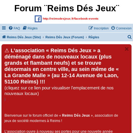
Forum ¨Reims Dés Jeux¨
http://reimsdesjeux.fr/facebook-events
FAQ
Règles
Inscription
Connexion
Reims Dés Jeux (Site)
Reims Dés Jeux (Forum)
Règles
⚠
L’association « Reims Dés Jeux » a
déménagé dans de nouveaux locaux (plus
grands et flambant neufs) et se trouve
désormais en centre ville, au sein même de «
La Grande Malle » (au 12-14 Avenue de Laon,
51100 Reims) !!!
(cliquez sur ce lien pour visualiser l'emplacement de nos
nouveaux locaux)
)
Bienvenue sur le forum officiel de «
Reims Dés Jeux
», association de
jeux de société modernes à Reims !
L’association ouvre à nouveau ses portes pour une nouvelle année