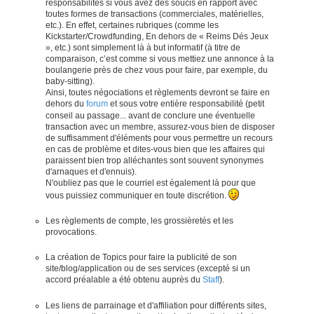
responsabilités si vous avez des soucis en rapport avec
toutes formes de transactions (commerciales, matérielles,
etc.). En effet, certaines rubriques (comme les
Kickstarter/Crowdfunding, En dehors de « Reims Dés Jeux
», etc.) sont simplement là à but informatif (à titre de
comparaison, c’est comme si vous mettiez une annonce à la
boulangerie près de chez vous pour faire, par exemple, du
baby-sitting).
Ainsi, toutes négociations et règlements devront se faire en
dehors du
forum
et sous votre entière responsabilité (petit
conseil au passage... avant de conclure une éventuelle
transaction avec un membre, assurez-vous bien de disposer
de suffisamment d'éléments pour vous permettre un recours
en cas de problème et dites-vous bien que les affaires qui
paraissent bien trop alléchantes sont souvent synonymes
d'arnaques et d'ennuis).
N'oubliez pas que le courriel est également là pour que
vous puissiez communiquer en toute discrétion.
Les règlements de compte, les grossièretés et les
provocations.
La création de Topics pour faire la publicité de son
site/blog/application ou de ses services (excepté si un
accord préalable a été obtenu auprès du
Staff
).
Les liens de parrainage et d'affiliation pour différents sites,