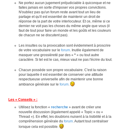
Ne portez aucun jugement préjudiciable à quiconque et ne
faites jamais en sorte d'imposer vos propres convictions.
N'oubliez pas qu'un forum reste avant tout un lieu de
partage et qu'il est essentiel de maintenir un droit de
réponse de la part de votre interlocuteur. Et ce, même si ce
dernier ne voit pas les choses du même angle que vous (il
faut de tout pour faire un monde et les goûts et les couleurs
de chacun ne se discutent pas).
Les insultes ou la provocation sont évidemment à proscrire
de votre vocabulaire sur le
forum
. Inutile également de
masquer une grossièreté par des «
*
» ou tout autre
caractère. Si tel est le cas, mieux vaut ne pas l'écrire du tout.
Chacun possède son propre vocabulaire. C'est la raison
pour laquelle il est essentiel de conserver une attitude
respectueuse universelle afin de maintenir une bonne
ambiance générale sur le
forum
.
Les « Conseils » :
Utilisez la fonction «
recherche
» avant de créer une
nouvelle discussion (également appelé « Topic » ou «
Thread »). En effet, les doublons nuisent à la lisibilité et à la
compréhension générale du
forum
. Autant tout centraliser
lorsque cela est possible.