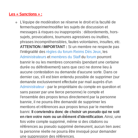
Les « Sanctions » :
L'équipe de modération se réserve le droit et la faculté de
fermer/supprimer/modifier les sujets de discussion et
messages à risques ou inappropriés : débordements, hors-
sujets, provocations, tournures agressives ou inutiles,
phrases incompréhensibles, fautes volontaires, insultes, etc.
ATTENTION / IMPORTANT :
Si un membre ne respecte pas
l'intégralité des
règles du forum Reims Dés Jeux
, les
Administrateurs
et
membres du Staff
du
forum
pourront
bannir le ou les membres concernés (pendant une certaine
durée ou définitivement) sans que ceci ne donne lieu à
aucune contestation ou demande d'aucune sorte. Dans ce
dernier cas, s'il est bien entendu possible de supprimer (sur
demande exclusivement effectuée par mail auprès d'un
Administrateur
- par le propriétaire du compte en question et
sans passer par une tierce personne) le compte et
l'ensemble des propos tenus directement par la personne
bannie, il ne pourra être demandé de supprimer les
mentions et références aux propos tenus par le membre
banni.
Il conviendra donc de choisir un pseudo qui ne soit
en rien votre nom ou un élément d'identification
. Ainsi, une
fois votre compte supprimé, même si des citations ou
références au pseudo supprimé demeurent, aucun lien avec
la personne réelle ne pourra être invoqué pour demander
une suppression des références.