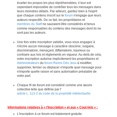
écarter les propos les plus répréhensibles, il leur est
cependant impossible de contrôler tous les messages dans
leurs moindres détails. Par ailleurs, gardez bien à l'esprit
que chaque contenu inscrit sur le
forum
n'engage que leurs
auteurs respectifs. De ce fait, les propriétaires et
membres du Staff
ne sauraient être considérés et tenus
comme responsables du contenu des messages dont ils ne
sont pas les auteurs.
Une fois votre inscription validée, vous vous engagez à
n'écrire aucun message à caractère obscène, vulgaire,
discriminatoire, menaçant, diffamatoire, injurieux ou
contraire aux lois et règlements en vigueur. Au-delà de cela,
votre inscription autorise implicitement les propriétaires et
Administrateurs
du
forum Reims Dés Jeux
à modifier,
supprimer, fermer ou déplacer n'importe quel message pour
n'importe quelle raison et sans autorisation préalable de
votre part.
Chaque fil de forum est considéré comme une œuvre
collective telle que définie par l'
article L. 113-2 du code de la propriété intellectuelle
.
Informations relatives à « l'Inscription » et aux « Courriels » :
L'inscription à ce forum est totalement gratuite.