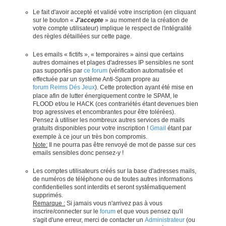
Le fait d'avoir accepté et validé votre inscription (en cliquant
sur le bouton «
J'accepte
» au moment de la création de
votre compte utilisateur) implique le respect de l'intégralité
des règles détaillées sur cette page.
Les emails « fictifs », « temporaires » ainsi que certains
autres domaines et plages d'adresses IP sensibles ne sont
pas supportés par
ce forum
(vérification automatisée et
effectuée par un système Anti-Spam propre au
forum Reims Dés Jeux
). Cette protection ayant été mise en
place afin de lutter énergiquement contre le SPAM, le
FLOOD et/ou le HACK (ces contrariétés étant devenues bien
trop agressives et encombrantes pour être tolérées).
Pensez à utiliser les nombreux autres services de mails
gratuits disponibles pour votre inscription !
Gmail
étant par
exemple à ce jour un très bon compromis.
Note:
Il ne pourra pas être renvoyé de mot de passe sur ces
emails sensibles donc pensez-y !
Les comptes utilisateurs créés sur la base d'adresses mails,
de numéros de téléphone ou de toutes autres informations
confidentielles sont interdits et seront systématiquement
supprimés.
Remarque :
Si jamais vous n'arrivez pas à vous
inscrire/connecter sur le
forum
et que vous pensez qu'il
s'agit d'une erreur, merci de contacter un
Administrateur
(ou