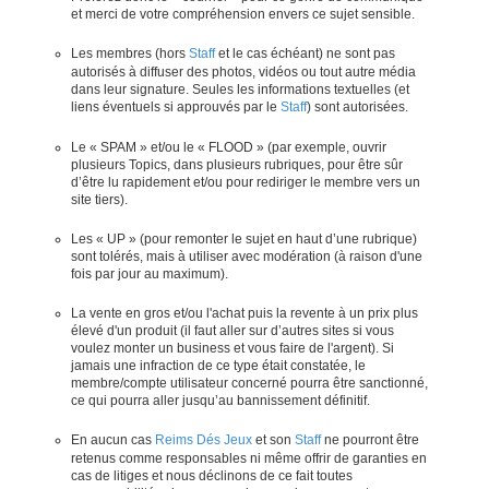
et merci de votre compréhension envers ce sujet sensible.
Les membres (hors
Staff
et le cas échéant) ne sont pas
autorisés à diffuser des photos, vidéos ou tout autre média
dans leur signature. Seules les informations textuelles (et
liens éventuels si approuvés par le
Staff
) sont autorisées.
Le « SPAM » et/ou le « FLOOD » (par exemple, ouvrir
plusieurs Topics, dans plusieurs rubriques, pour être sûr
d’être lu rapidement et/ou pour rediriger le membre vers un
site tiers).
Les « UP » (pour remonter le sujet en haut d’une rubrique)
sont tolérés, mais à utiliser avec modération (à raison d'une
fois par jour au maximum).
La vente en gros et/ou l'achat puis la revente à un prix plus
élevé d'un produit (il faut aller sur d’autres sites si vous
voulez monter un business et vous faire de l'argent). Si
jamais une infraction de ce type était constatée, le
membre/compte utilisateur concerné pourra être sanctionné,
ce qui pourra aller jusqu’au bannissement définitif.
En aucun cas
Reims Dés Jeux
et son
Staff
ne pourront être
retenus comme responsables ni même offrir de garanties en
cas de litiges et nous déclinons de ce fait toutes