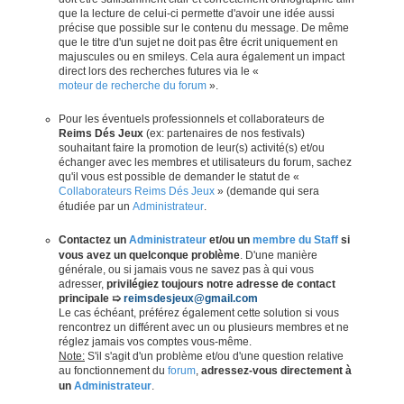
que la lecture de celui-ci permette d'avoir une idée aussi
précise que possible sur le contenu du message. De même
que le titre d'un sujet ne doit pas être écrit uniquement en
majuscules ou en smileys. Cela aura également un impact
direct lors des recherches futures via le «
moteur de recherche du forum
».
Pour les éventuels professionnels et collaborateurs de
Reims Dés Jeux
(ex: partenaires de nos festivals)
souhaitant faire la promotion de leur(s) activité(s) et/ou
échanger avec les membres et utilisateurs du forum, sachez
qu'il vous est possible de demander le statut de «
Collaborateurs Reims Dés Jeux
» (demande qui sera
étudiée par un
Administrateur
.
Contactez un
Administrateur
et/ou un
membre du Staff
si
vous avez un quelconque problème
. D'une manière
générale, ou si jamais vous ne savez pas à qui vous
adresser,
privilégiez toujours notre adresse de contact
principale ➯
reimsdesjeux@gmail.com
Le cas échéant, préférez également cette solution si vous
rencontrez un différent avec un ou plusieurs membres et ne
réglez jamais vos comptes vous-même.
Note:
S'il s'agit d'un problème et/ou d'une question relative
au fonctionnement du
forum
,
adressez-vous directement à
un
Administrateur
.