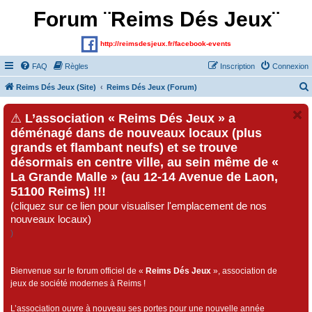
Forum ¨Reims Dés Jeux¨
http://reimsdesjeux.fr/facebook-events
FAQ
Règles
Inscription
Connexion
Reims Dés Jeux (Site)
Reims Dés Jeux (Forum)
⚠
L’association « Reims Dés Jeux » a
déménagé dans de nouveaux locaux (plus
grands et flambant neufs) et se trouve
désormais en centre ville, au sein même de «
La Grande Malle » (au 12-14 Avenue de Laon,
51100 Reims) !!!
(cliquez sur ce lien pour visualiser l'emplacement de nos
nouveaux locaux)
)
Bienvenue sur le forum officiel de «
Reims Dés Jeux
», association de
jeux de société modernes à Reims !
L’association ouvre à nouveau ses portes pour une nouvelle année