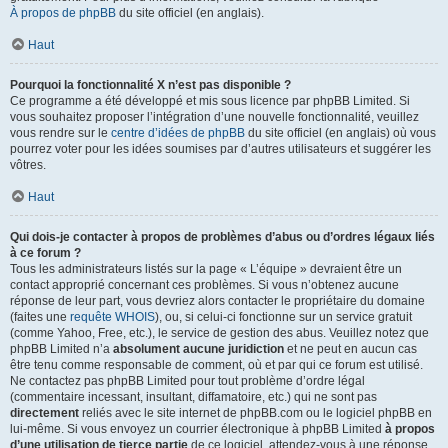
À propos de phpBB
du site officiel (en anglais).
Haut
Pourquoi la fonctionnalité X n’est pas disponible ?
Ce programme a été développé et mis sous licence par phpBB Limited. Si
vous souhaitez proposer l’intégration d’une nouvelle fonctionnalité, veuillez
vous rendre sur le
centre d’idées de phpBB
du site officiel (en anglais) où vous
pourrez voter pour les idées soumises par d’autres utilisateurs et suggérer les
vôtres.
Haut
Qui dois-je contacter à propos de problèmes d’abus ou d’ordres légaux liés
à ce forum ?
Tous les administrateurs listés sur la page « L’équipe » devraient être un
contact approprié concernant ces problèmes. Si vous n’obtenez aucune
réponse de leur part, vous devriez alors contacter le propriétaire du domaine
(faites une
requête WHOIS
), ou, si celui-ci fonctionne sur un service gratuit
(comme Yahoo, Free, etc.), le service de gestion des abus. Veuillez notez que
phpBB Limited n’a
absolument aucune juridiction
et ne peut en aucun cas
être tenu comme responsable de comment, où et par qui ce forum est utilisé.
Ne contactez pas phpBB Limited pour tout problème d’ordre légal
(commentaire incessant, insultant, diffamatoire, etc.) qui ne sont pas
directement
reliés avec le site internet de phpBB.com ou le logiciel phpBB en
lui-même. Si vous envoyez un courrier électronique à phpBB Limited
à propos
d’une utilisation de tierce partie
de ce logiciel, attendez-vous à une réponse