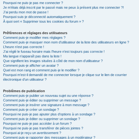
Pourquoi ne puis-je pas me connecter ?
Je m’étais déjà inscrit par le passé mais ne peux à présent plus me connecter ?!
J’ai perdu mon mot de passe !
Pourquoi suis-je déconnecté automatiquement ?
À quoi sert « Supprimer tous les cookies du forum » ?
Préférences et réglages des utilisateurs
Comment puis-je modifier mes réglages ?
Comment puis-je masquer mon nom d’utilisateur de la liste des utilisateurs en ligne ?
L’heure n’est pas correcte !
J’ai réglé le fuseau horaire mais l’heure n’est toujours pas correcte !
Ma langue n’apparaît pas dans la liste !
Que signifient les images situées à côté de mon nom d’utilisateur ?
Comment puis-je afficher un avatar ?
Quel est mon rang et comment puis-je le modifier ?
Pourquoi m’est-il demandé de me connecter lorsque je clique sur le lien de courrier
électronique d’un utilisateur ?
Problèmes de publication
Comment puis-je publier un nouveau sujet ou une réponse ?
Comment puis-je éditer ou supprimer un message ?
Comment puis-je insérer une signature à mon message ?
Comment puis-je créer un sondage ?
Pourquoi ne puis-je pas ajouter plus d’options à un sondage ?
Comment puis-je éditer ou supprimer un sondage ?
Pourquoi ne puis-je pas accéder à un forum ?
Pourquoi ne puis-je pas transférer de pièces jointes ?
Pourquoi ai-je reçu un avertissement ?
Comment puis-je rapporter des messages à un modérateur ?