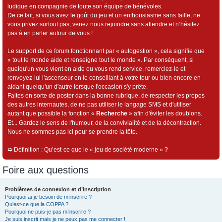
ludique en compagnie de toute son équipe de bénévoles.
De ce fait, si vous avez le goût du jeu et un enthousiasme sans faille, ne
vous privez surtout pas, venez nous rejoindre sans attendre et n’hésitez
pas à en parler autour de vous !
Le support de ce forum fonctionnant par « autogestion », cela signifie que
« tout le monde aide et renseigne tout le monde ». Par conséquent, si
quelqu'un vous vient en aide ou vous rend service, remerciez-le et
renvoyez-lui l'ascenseur en le conseillant à votre tour ou bien encore en
aidant quelqu'un d'autre lorsque l'occasion s'y prête.
Faites en sorte de poster dans la bonne rubrique, de respecter les propos
des autres internautes, de ne pas utiliser le langage SMS et d'utiliser
autant que possible la fonction «
Recherche
» afin d'éviter les doublons.
Et... Gardez le sens de l'humour, de la convivialité et de la décontraction.
Nous ne sommes pas ici pour se prendre la tête.
➯
Définition : Qu’est-ce que le « jeu de société moderne » ?
Foire aux questions
Problèmes de connexion et d’inscription
Pourquoi ai-je besoin de m’inscrire ?
Qu’est-ce que la COPPA ?
Pourquoi ne puis-je pas m’inscrire ?
Je suis inscrit mais je ne peux pas me connecter !